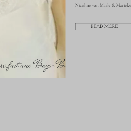
Nicoline van Marle & Mariek
READ MORE
ture fait aux Bays-Bas