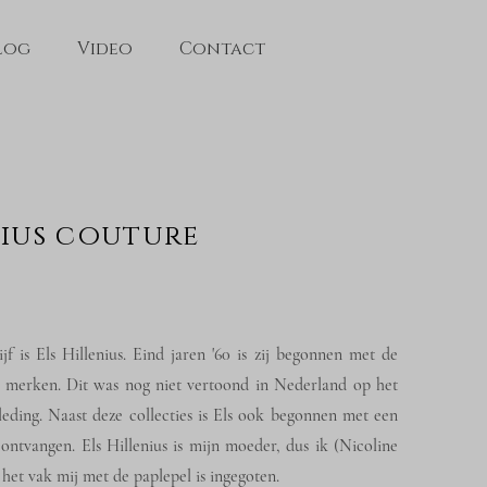
log
Video
Contact
s couture
f is Els Hillenius.
Eind jaren '60 is zij begonnen met de
p merken.
Dit was nog niet vertoond in Nederland op het
eding. Naast deze collecties is Els ook begonnen met een
d ontvangen.
Els Hillenius is mijn moeder, dus ik (Nicoline
 het vak mij met de paplepel is ingegoten.