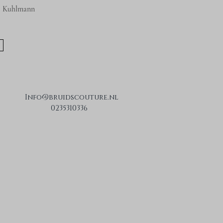
e Kuhlmann
Info@bruidscouture.nl
0235310336