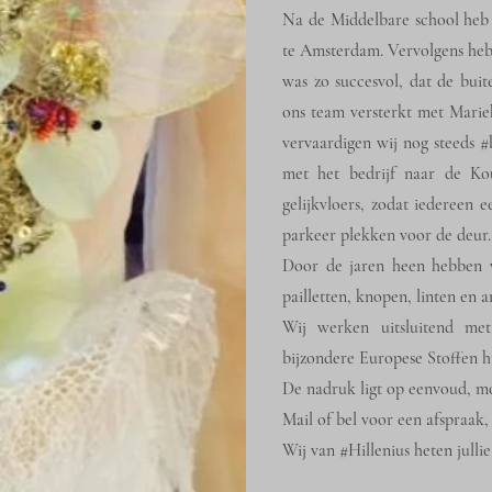
Na de Middelbare school heb 
te Amsterdam. Vervolgens hebb
was zo succesvol, dat de buite
ons team versterkt met Mari
vervaardigen wij nog steeds #
met het bedrijf naar de Ko
gelijkvloers, zodat iedereen 
parkeer plekken voor de deur.
Door de jaren heen hebben wi
pailletten, knopen, linten en a
Wij werken uitsluitend met 
bijzondere Europese Stoffen h
De nadruk ligt op eenvoud, mo
Mail of bel voor een afspraak
Wij van #Hillenius heten jull