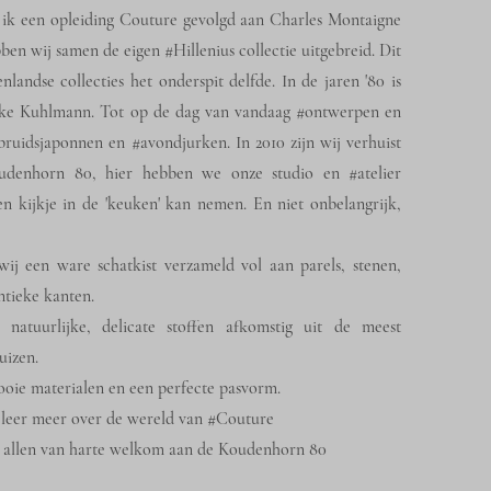
ik een opleiding Couture gevolgd aan Charles Montaigne
en wij samen de eigen #Hillenius collectie uitgebreid. Dit
nlandse collecties het onderspit delfde. In de jaren '80 is
eke Kuhlmann. Tot op de dag van vandaag #ontwerpen en
bruidsjaponnen en #avondjurken. In 2010 zijn wij verhuist
udenhorn 80, hier hebben we onze studio en #atelier
een kijkje in de 'keuken' kan nemen. En niet onbelangrijk,
j een ware schatkist verzameld vol aan parels, stenen,
ntieke kanten.
natuurlijke, delicate stoffen afkomstig uit de meest
uizen.
oie materialen en een perfecte pasvorm.
, leer meer over de wereld van #Couture
ie allen van harte welkom aan de Koudenhorn 80