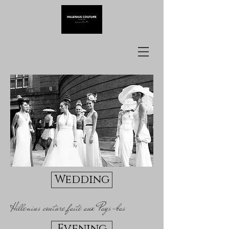
Wedding
Hillenius couture faite aux Pays-bas
Evening